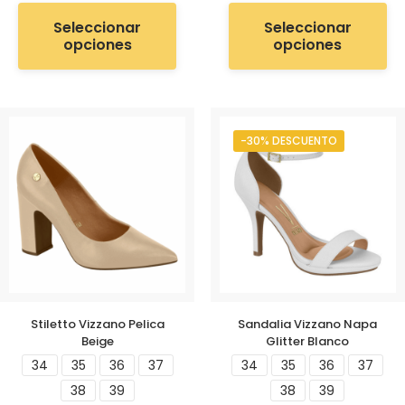
Seleccionar
Seleccionar
opciones
opciones
-30% DESCUENTO
Stiletto Vizzano Pelica
Sandalia Vizzano Napa
Beige
Glitter Blanco
34
35
36
37
34
35
36
37
38
39
38
39