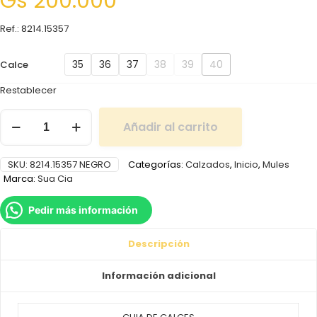
Gs
200.000
Ref.: 8214.15357
35
36
37
38
39
40
Calce
Restablecer
Añadir al carrito
SKU:
8214.15357 NEGRO
Categorías:
Calzados
,
Inicio
,
Mules
Marca:
Sua Cia
Pedir más información
Descripción
Información adicional