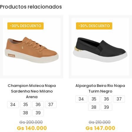
Productos relacionados
-30% DESCUENTO
-30% DESCUENTO
Champion Moleca Napa
Alpargata Beira Rio Napa
Sardenha Neo Milano
Turim Negro
Arena
34
35
36
37
34
35
36
37
38
39
38
39
Gs
200.000
Gs
210.000
Gs
140.000
Gs
147.000