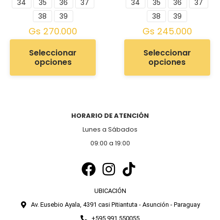
34
35
36
37
34
35
36
37
38
39
38
39
Gs
270.000
Gs
245.000
Seleccionar
Seleccionar
opciones
opciones
HORARIO DE ATENCIÓN
Lunes a Sábados
09:00 a 19:00
UBICACIÓN
Av. Eusebio Ayala, 4391 casi Pitiantuta - Asunción - Paraguay
+595 991 550055