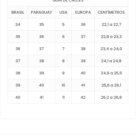
GUIA DE CALCES
BRASIL
PARAGUAY
USA
EUROPA
CENTÍMETROS
34
35
5
36
22,1 a 22,7
35
36
6
37
22,8 a 23,3
36
37
7
38
23,4 a 24,0
37
38
8
39
24,1 a 24,8
38
39
9
40
24,9 a 25,5
39
40
10
41
25,6 a 26,1
40
41
11
42
26,2 a 26,8