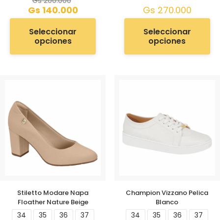
Gs
200.000
Gs
140.000
Gs
270.000
Seleccionar
Seleccionar
opciones
opciones
Stiletto Modare Napa
Champion Vizzano Pelica
Floather Nature Beige
Blanco
34
35
36
37
34
35
36
37