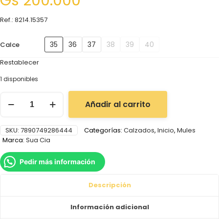
Gs
200.000
Ref.: 8214.15357
35
36
37
38
39
40
Calce
Restablecer
1 disponibles
Añadir al carrito
SKU:
7890749286444
Categorías:
Calzados
,
Inicio
,
Mules
Marca:
Sua Cia
Pedir más información
Descripción
Información adicional