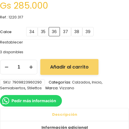
Gs
285.000
Ref.: 1220.317
34
35
36
37
38
39
Calce
Restablecer
3 disponibles
Añadir al carrito
SKU:
7909823960290
Categorías:
Calzados
,
Inicio
,
Semiabiertos
,
Stilettos
Marca:
Vizzano
Pedir más información
Descripción
Información adicional