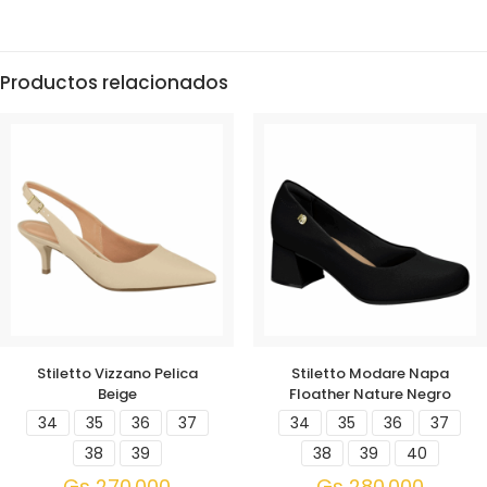
Productos relacionados
Stiletto Vizzano Pelica
Stiletto Modare Napa
Beige
Floather Nature Negro
34
35
36
37
34
35
36
37
38
39
38
39
40
Gs
270.000
Gs
280.000