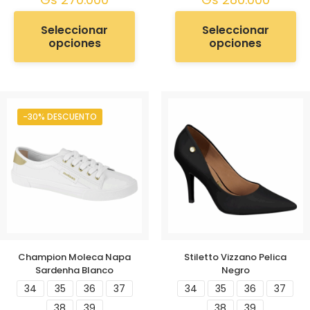
Seleccionar
Seleccionar
opciones
opciones
-30% DESCUENTO
Champion Moleca Napa
Stiletto Vizzano Pelica
Sardenha Blanco
Negro
34
35
36
37
34
35
36
37
38
39
38
39