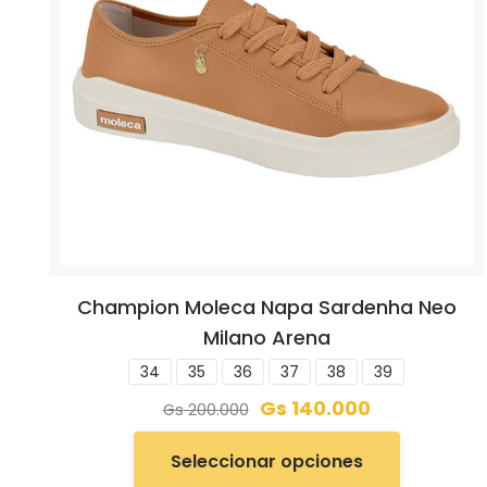
Champion Moleca Napa Sardenha Neo
Milano Arena
34
35
36
37
38
39
Gs
140.000
Gs
200.000
Seleccionar opciones