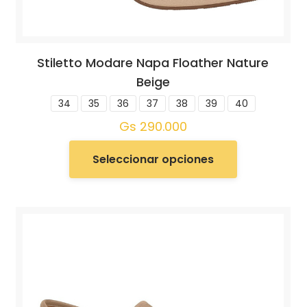
Stiletto Modare Napa Floather Nature
Beige
34
35
36
37
38
39
40
Gs
290.000
Seleccionar opciones