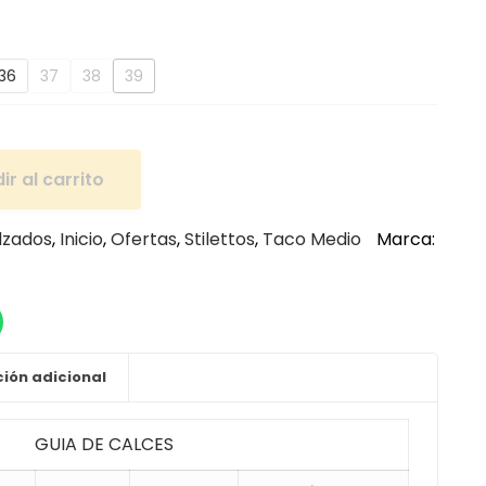
36
37
38
39
ir al carrito
lzados
,
Inicio
,
Ofertas
,
Stilettos
,
Taco Medio
Marca:
ión adicional
GUIA DE CALCES