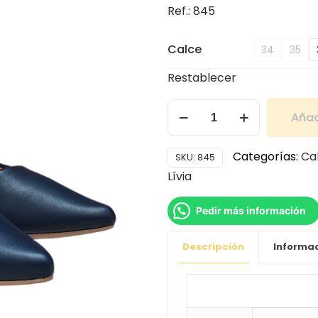
Ref.: 845
Calce
34
35
Restablecer
Añad
Categorías:
Ca
SKU:
845
Lívia
Pedir más información
Descripción
Informac