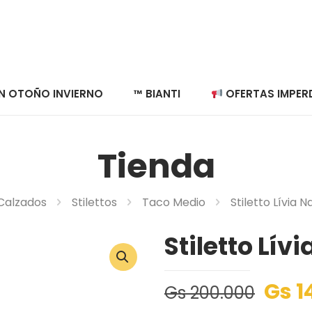
N OTOÑO INVIERNO
™ BIANTI
OFERTAS IMPERD
Tienda
Calzados
Stilettos
Taco Medio
Stiletto Lívia 
Stiletto Lív
Gs
1
Gs
200.000