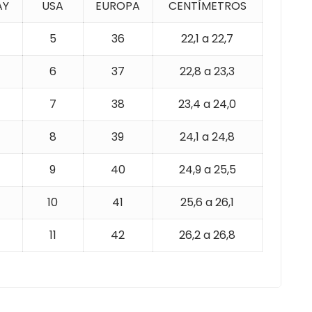
AY
USA
EUROPA
CENTÍMETROS
5
36
22,1 a 22,7
6
37
22,8 a 23,3
7
38
23,4 a 24,0
8
39
24,1 a 24,8
9
40
24,9 a 25,5
10
41
25,6 a 26,1
11
42
26,2 a 26,8