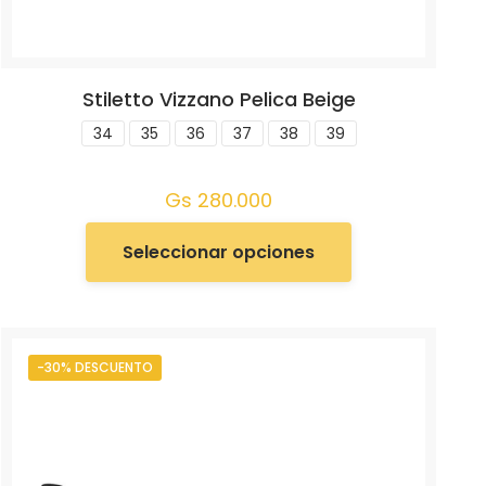
Stiletto Vizzano Pelica Beige
34
35
36
37
38
39
Gs
280.000
Seleccionar opciones
-30% DESCUENTO