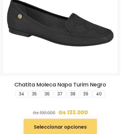
Chatita Moleca Napa Turim Negro
34
35
36
37
38
39
40
Gs
133.000
Gs
190.000
Seleccionar opciones