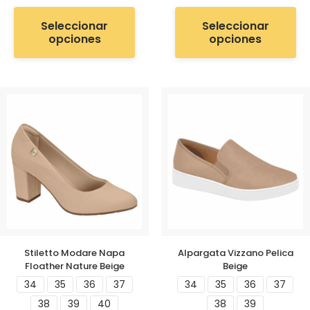
Seleccionar
Seleccionar
opciones
opciones
Stiletto Modare Napa
Alpargata Vizzano Pelica
Floather Nature Beige
Beige
34
35
36
37
34
35
36
37
38
39
40
38
39