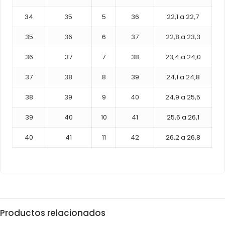
34
35
5
36
22,1 a 22,7
35
36
6
37
22,8 a 23,3
36
37
7
38
23,4 a 24,0
37
38
8
39
24,1 a 24,8
38
39
9
40
24,9 a 25,5
39
40
10
41
25,6 a 26,1
40
41
11
42
26,2 a 26,8
Productos relacionados