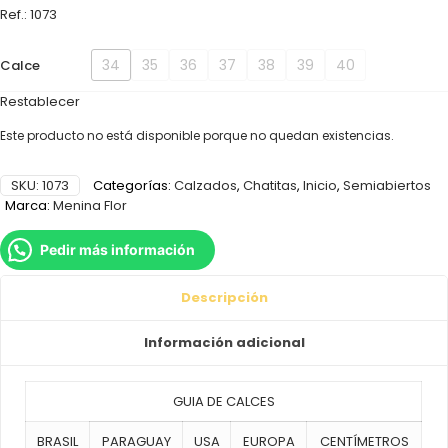
Ref.: 1073
34
35
36
37
38
39
40
Calce
Restablecer
Este producto no está disponible porque no quedan existencias.
SKU:
1073
Categorías:
Calzados
,
Chatitas
,
Inicio
,
Semiabiertos
Marca:
Menina Flor
Pedir más información
Descripción
Información adicional
GUIA DE CALCES
BRASIL
PARAGUAY
USA
EUROPA
CENTÍMETROS