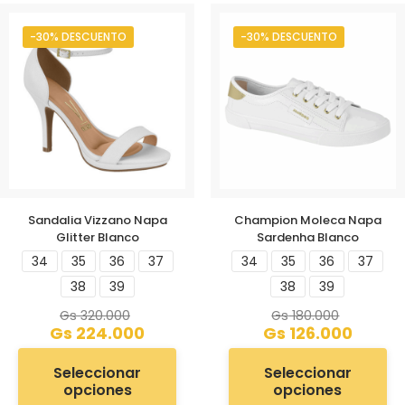
-30% DESCUENTO
-30% DESCUENTO
Sandalia Vizzano Napa
Champion Moleca Napa
Glitter Blanco
Sardenha Blanco
34
35
36
37
34
35
36
37
38
39
38
39
Gs
320.000
Gs
180.000
Gs
224.000
Gs
126.000
Seleccionar
Seleccionar
opciones
opciones