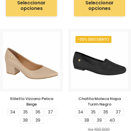
Seleccionar
Seleccionar
opciones
opciones
-30% DESCUENTO
Stiletto Vizzano Pelica
Chatita Moleca Napa
Beige
Turim Negro
34
35
36
37
34
35
36
37
38
39
38
39
40
Gs
190.000