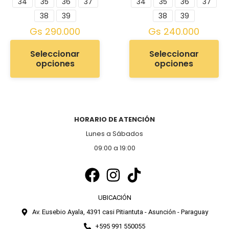
34
35
36
37
34
35
36
37
38
39
38
39
Gs
290.000
Gs
240.000
Seleccionar
Seleccionar
opciones
opciones
HORARIO DE ATENCIÓN
Lunes a Sábados
09:00 a 19:00
UBICACIÓN
Av. Eusebio Ayala, 4391 casi Pitiantuta - Asunción - Paraguay
+595 991 550055