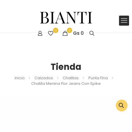
0
0
Gs
0
Tienda
Inicio
Calzados
Chatitas
Punta Fina
Chatita Menina Flor Jeans Con Spike