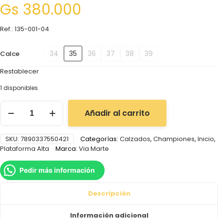
Gs
380.000
Ref.: 135-001-04
34
35
36
37
38
39
Calce
Restablecer
1 disponibles
Añadir al carrito
SKU:
7890337550421
Categorías:
Calzados
,
Championes
,
Inicio
,
Plataforma Alta
Marca:
Via Marte
Pedir más información
Descripción
Información adicional