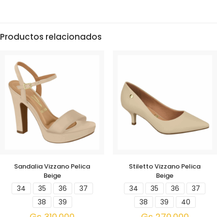
Productos relacionados
Sandalia Vizzano Pelica
Stiletto Vizzano Pelica
Beige
Beige
34
35
36
37
34
35
36
37
38
39
38
39
40
Gs
310.000
Gs
270.000