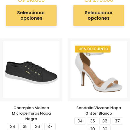
Seleccionar
Seleccionar
opciones
opciones
-30% DESCUENTO
Champion Moleca
Sandalia Vizzano Napa
Microperfuros Napa
Glitter Blanco
Negro
34
35
36
37
34
35
36
37
38
39