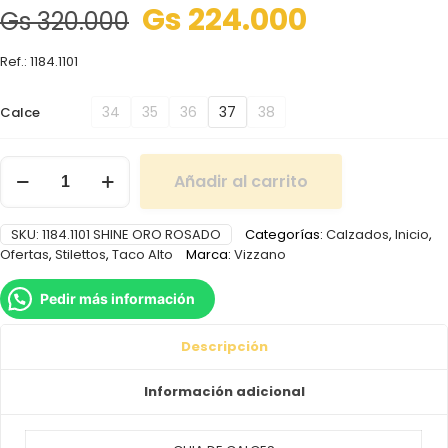
Gs
224.000
Gs
320.000
Ref.: 1184.1101
34
35
36
37
38
Calce
Añadir al carrito
SKU:
1184.1101 SHINE ORO ROSADO
Categorías:
Calzados
,
Inicio
,
Ofertas
,
Stilettos
,
Taco Alto
Marca:
Vizzano
Pedir más información
Descripción
Información adicional