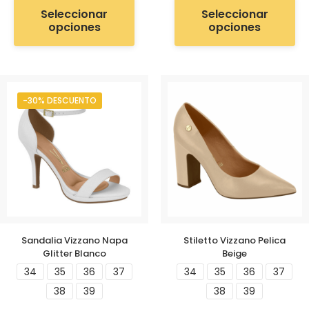
Seleccionar
Seleccionar
opciones
opciones
-30% DESCUENTO
Sandalia Vizzano Napa
Stiletto Vizzano Pelica
Glitter Blanco
Beige
34
35
36
37
34
35
36
37
38
39
38
39