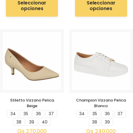
Seleccionar
Seleccionar
opciones
opciones
Stiletto Vizzano Pelica
Champion Vizzano Pelica
Beige
Blanco
34
35
36
37
34
35
36
37
38
39
40
38
39
Gs
270.000
Gs
240.000