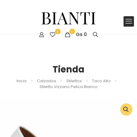
0
0
Gs
0
Tienda
Inicio
Calzados
Stilettos
Taco Alto
Stiletto Vizzano Pelica Blanco