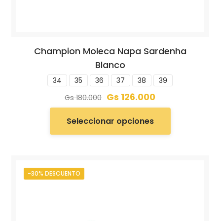
Champion Moleca Napa Sardenha
Blanco
34
35
36
37
38
39
Gs
126.000
Gs
180.000
Seleccionar opciones
-30% DESCUENTO