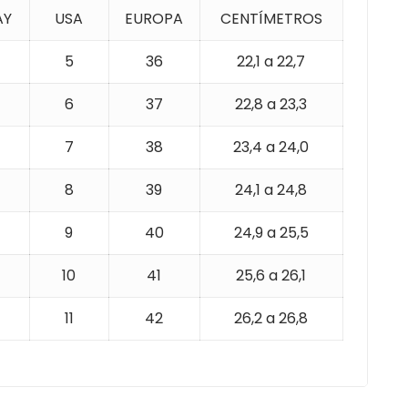
AY
USA
EUROPA
CENTÍMETROS
5
36
22,1 a 22,7
6
37
22,8 a 23,3
7
38
23,4 a 24,0
8
39
24,1 a 24,8
9
40
24,9 a 25,5
10
41
25,6 a 26,1
11
42
26,2 a 26,8