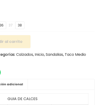
36
37
38
ir al carrito
egorías:
Calzados
,
Inicio
,
Sandalias
,
Taco Medio
ión adicional
GUIA DE CALCES