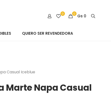
0
0
Gs
0
IBLES
QUIERO SER REVENDEDORA
apa Casual Iceblue
ia Marte Napa Casual