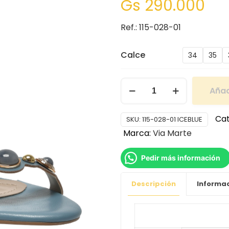
Gs
290.000
Ref.: 115-028-01
Calce
34
35
Añad
Cat
SKU:
115-028-01 ICEBLUE
Marca:
Via Marte
Pedir más información
Descripción
Informac