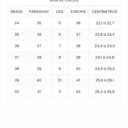
GUIA DE CALCES
BRASIL
PARAGUAY
USA
EUROPA
CENTÍMETROS
34
35
5
36
22,1 a 22,7
35
36
6
37
22,8 a 23,3
36
37
7
38
23,4 a 24,0
37
38
8
39
24,1 a 24,8
38
39
9
40
24,9 a 25,5
39
40
10
41
25,6 a 26,1
40
41
11
42
26,2 a 26,8