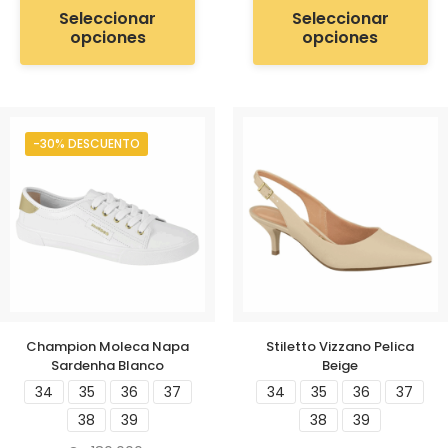
Seleccionar
Seleccionar
opciones
opciones
-30% DESCUENTO
Champion Moleca Napa
Stiletto Vizzano Pelica
Sardenha Blanco
Beige
34
35
36
37
34
35
36
37
38
39
38
39