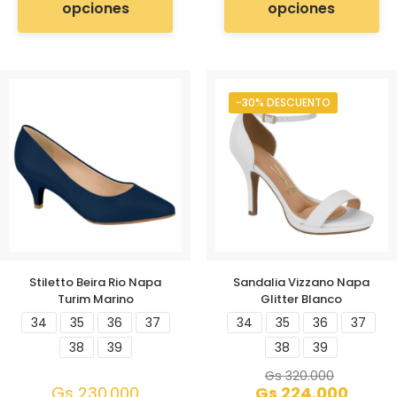
opciones
opciones
-30% DESCUENTO
Stiletto Beira Rio Napa
Sandalia Vizzano Napa
Turim Marino
Glitter Blanco
34
35
36
37
34
35
36
37
38
39
38
39
Gs
320.000
Gs
230.000
Gs
224.000