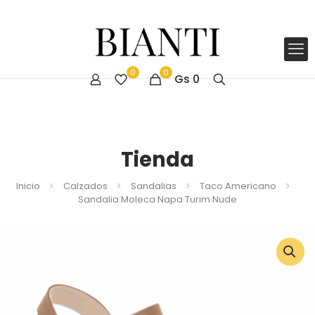
0
0
Gs
0
Tienda
Inicio
Calzados
Sandalias
Taco Americano
Sandalia Moleca Napa Turim Nude