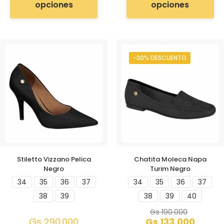
opciones
opciones
-30% DESCUENTO
Stiletto Vizzano Pelica
Chatita Moleca Napa
Negro
Turim Negro
34
35
36
37
34
35
36
37
38
39
38
39
40
Gs
190.000
Gs
290.000
Gs
133.000