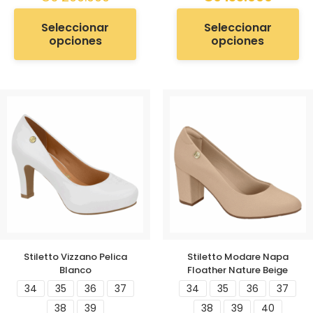
Seleccionar
Seleccionar
opciones
opciones
Stiletto Vizzano Pelica
Stiletto Modare Napa
Blanco
Floather Nature Beige
34
35
36
37
34
35
36
37
38
39
38
39
40