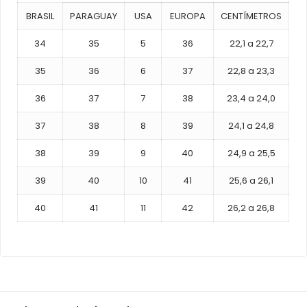
BRASIL
PARAGUAY
USA
EUROPA
CENTÍMETROS
34
35
5
36
22,1 a 22,7
35
36
6
37
22,8 a 23,3
36
37
7
38
23,4 a 24,0
37
38
8
39
24,1 a 24,8
38
39
9
40
24,9 a 25,5
39
40
10
41
25,6 a 26,1
40
41
11
42
26,2 a 26,8