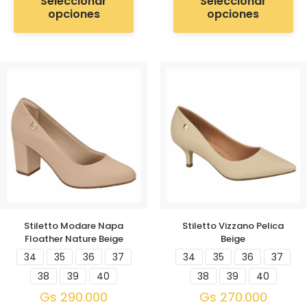
Seleccionar
Seleccionar
opciones
opciones
Stiletto Modare Napa
Stiletto Vizzano Pelica
Floather Nature Beige
Beige
34
35
36
37
34
35
36
37
38
39
40
38
39
40
Gs
290.000
Gs
270.000