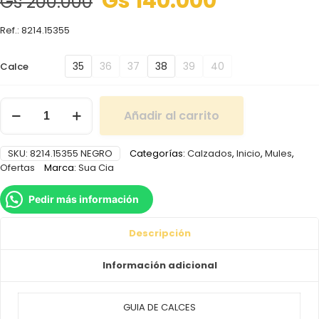
Gs
140.000
Gs
200.000
Ref.: 8214.15355
35
36
37
38
39
40
Calce
Añadir al carrito
SKU:
8214.15355 NEGRO
Categorías:
Calzados
,
Inicio
,
Mules
,
Ofertas
Marca:
Sua Cia
Pedir más información
Descripción
Información adicional
GUIA DE CALCES