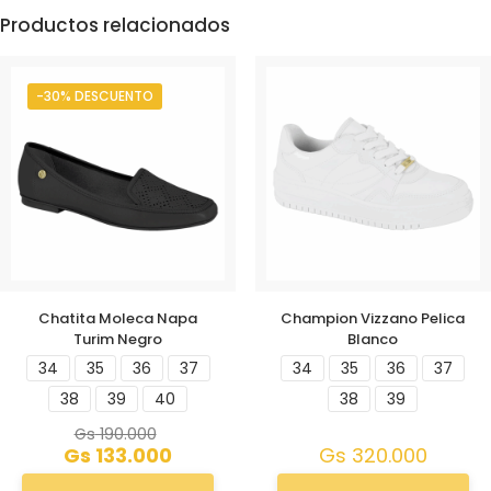
Productos relacionados
-30% DESCUENTO
Chatita Moleca Napa
Champion Vizzano Pelica
Turim Negro
Blanco
34
35
36
37
34
35
36
37
38
39
40
38
39
Gs
190.000
Gs
133.000
Gs
320.000