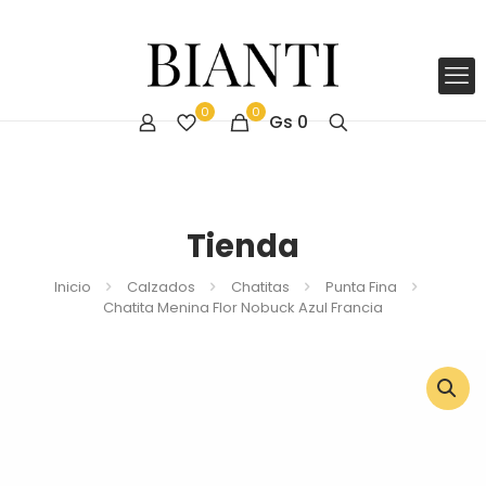
0
0
Gs
0
Tienda
Inicio
Calzados
Chatitas
Punta Fina
Chatita Menina Flor Nobuck Azul Francia