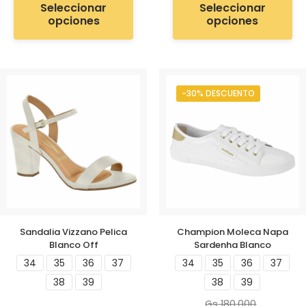
Seleccionar
Seleccionar
opciones
opciones
-30% DESCUENTO
Sandalia Vizzano Pelica
Champion Moleca Napa
Blanco Off
Sardenha Blanco
34
35
36
37
34
35
36
37
38
39
38
39
Gs
180.000