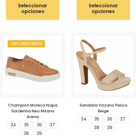
Seleccionar
Seleccionar
opciones
opciones
-30% DESCUENTO
Champion Moleca Napa
Sandalia Vizzano Pelica
Sardenha Neo Milano
Beige
Arena
34
35
36
37
34
35
36
37
38
39
38
39