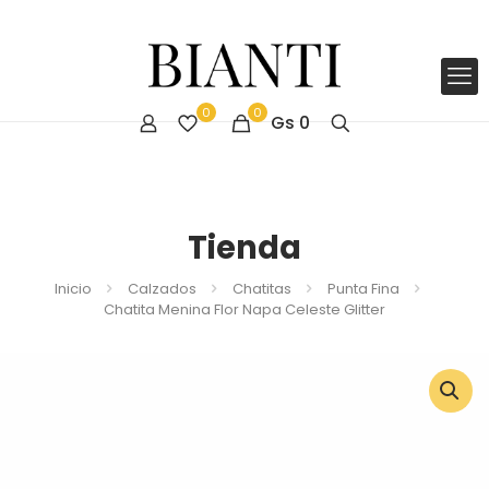
0
0
Gs
0
Tienda
Inicio
Calzados
Chatitas
Punta Fina
Chatita Menina Flor Napa Celeste Glitter