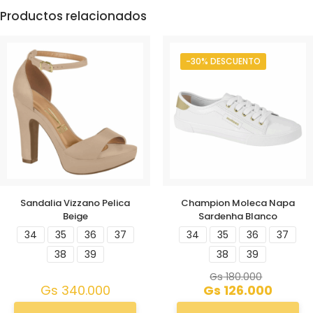
Productos relacionados
-30% DESCUENTO
Sandalia Vizzano Pelica
Champion Moleca Napa
Beige
Sardenha Blanco
34
35
36
37
34
35
36
37
38
39
38
39
Gs
180.000
Gs
340.000
Gs
126.000