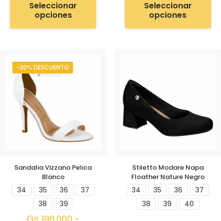
Seleccionar
Seleccionar
opciones
opciones
-30% DESCUENTO
Sandalia Vizzano Pelica
Stiletto Modare Napa
Blanco
Floather Nature Negro
34
35
36
37
34
35
36
37
38
39
38
39
40
Gs
196.000
-