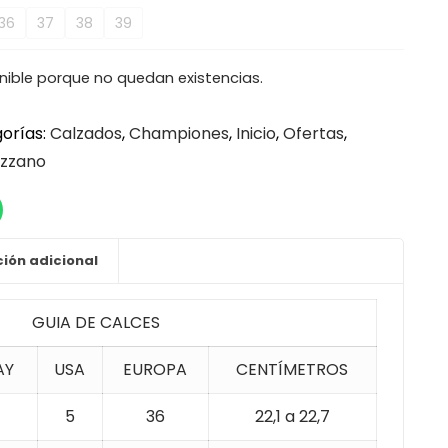
36
37
38
39
nible porque no quedan existencias.
orías:
Calzados
,
Championes
,
Inicio
,
Ofertas
,
izzano
ión adicional
GUIA DE CALCES
AY
USA
EUROPA
CENTÍMETROS
5
36
22,1 a 22,7