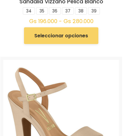
Sandalia Vizzano Pelica Blanco
34
35
36
37
38
39
Gs
196.000
-
Gs
280.000
Seleccionar opciones