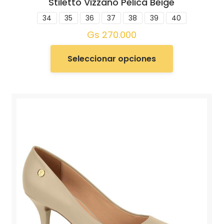
Stiletto Vizzano Pelica Beige
34
35
36
37
38
39
40
Gs
270.000
Seleccionar opciones