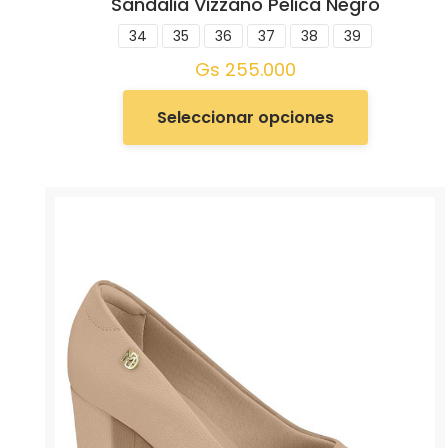
Sandalia Vizzano Pelica Negro
34
35
36
37
38
39
Gs
255.000
Seleccionar opciones