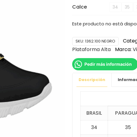
Calce
34
35
Este producto no está dispo
Categ
SKU:
1362.100 NEGRO
Plataforma Alta
Marca:
V
Pedir más información
Descripción
Informac
BRASIL
PARAGU
34
35