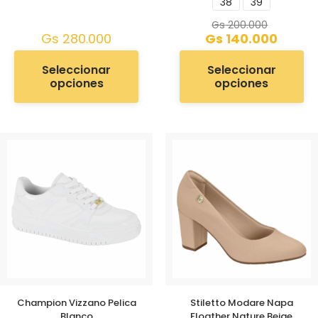
38
39
Gs
200.000
Gs
280.000
Gs
140.000
Seleccionar
Seleccionar
opciones
opciones
Champion Vizzano Pelica
Stiletto Modare Napa
Blanco
Floather Nature Beige