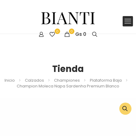
0
0
Gs
0
Tienda
Inicio
Calzados
Championes
Plataforma Baja
Champion Moleca Napa Sardenha Premium Blanco