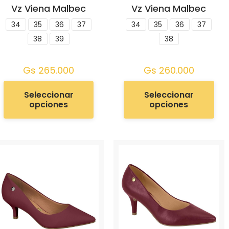
Vz Viena Malbec
Vz Viena Malbec
34
35
36
37
34
35
36
37
38
39
38
Gs
265.000
Gs
260.000
Seleccionar
Seleccionar
opciones
opciones