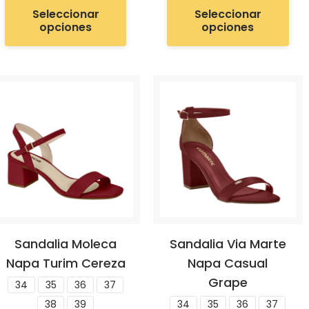
Seleccionar
Seleccionar
opciones
opciones
Sandalia Moleca
Sandalia Via Marte
Napa Turim Cereza
Napa Casual
Grape
34
35
36
37
38
39
34
35
36
37