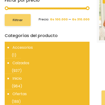
Filtrar por precio
Precio:
Gs 100.000
—
Gs 310.000
Filtrar
Categorías del producto
Accesorios
(1)
Calzados
(937)
Inicio
(984)
Ofertas
(189)