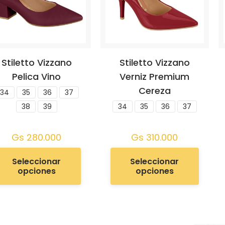
Stiletto Vizzano
Stiletto Vizzano
Pelica Vino
Verniz Premium
Cereza
34
35
36
37
38
39
34
35
36
37
Gs
280.000
Gs
310.000
Seleccionar
Seleccionar
opciones
opciones