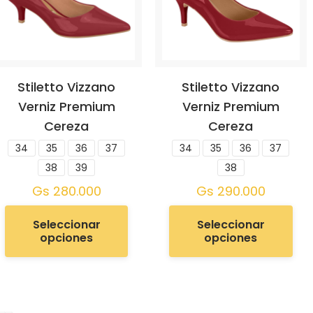
Stiletto Vizzano
Stiletto Vizzano
Verniz Premium
Verniz Premium
Cereza
Cereza
34
35
36
37
34
35
36
37
38
39
38
Gs
280.000
Gs
290.000
Seleccionar
Seleccionar
opciones
opciones