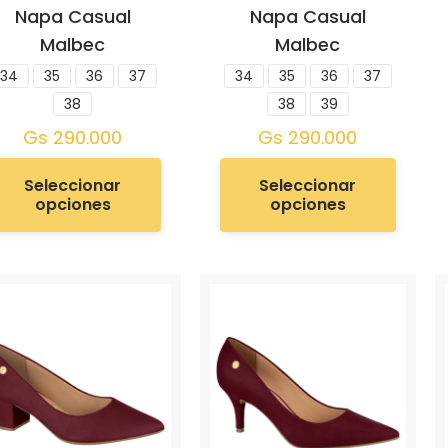
Napa Casual
Napa Casual
Malbec
Malbec
34
35
36
37
34
35
36
37
38
38
39
Gs
290.000
Gs
290.000
Seleccionar
Seleccionar
opciones
opciones