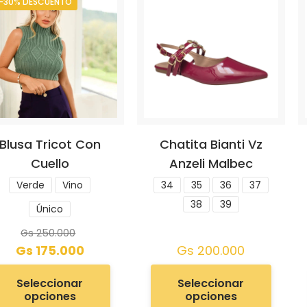
-30% DESCUENTO
Blusa Tricot Con
Chatita Bianti Vz
Cuello
Anzeli Malbec
Verde
Vino
34
35
36
37
38
39
Único
Gs
250.000
Gs
175.000
Gs
200.000
Seleccionar
Seleccionar
opciones
opciones