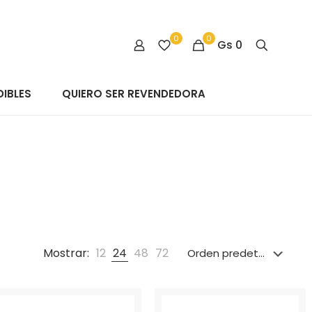
0
0
Gs
0
IBLES
QUIERO SER REVENDEDORA
Mostrar:
12
24
48
72