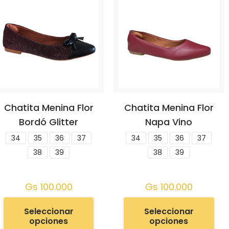
Chatita Menina Flor
Chatita Menina Flor
Bordó Glitter
Napa Vino
34
35
36
37
34
35
36
37
38
39
38
39
Gs
100.000
Gs
100.000
Seleccionar
Seleccionar
opciones
opciones