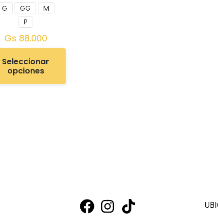
G
GG
M
P
Gs
88.000
Seleccionar
opciones
UBI