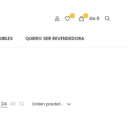
0
0
Gs
0
IBLES
QUIERO SER REVENDEDORA
24
48
72