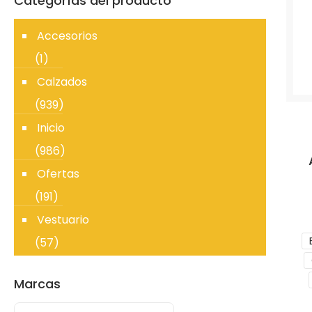
Categorías del producto
Accesorios
(1)
Calzados
(939)
Inicio
(986)
Ofertas
(191)
Vestuario
(57)
Marcas