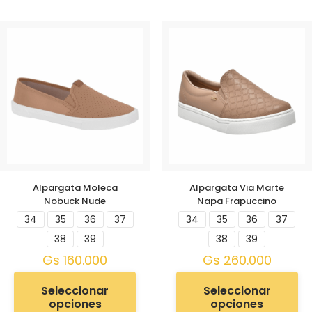
Alpargata Moleca
Alpargata Via Marte
Nobuck Nude
Napa Frapuccino
34
35
36
37
34
35
36
37
38
39
38
39
Gs
160.000
Gs
260.000
Seleccionar
Seleccionar
opciones
opciones