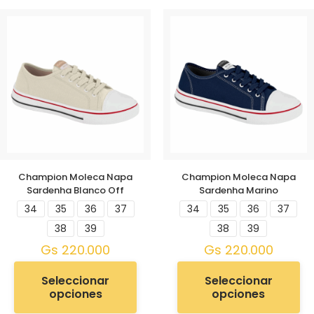
Champion Moleca Napa
Champion Moleca Napa
Sardenha Blanco Off
Sardenha Marino
34
35
36
37
34
35
36
37
38
39
38
39
Gs
220.000
Gs
220.000
Seleccionar
Seleccionar
opciones
opciones