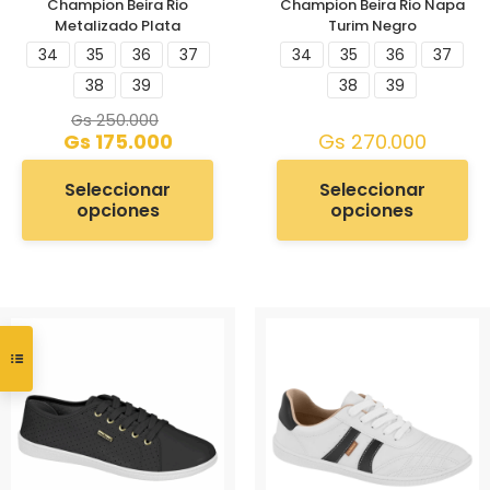
Champion Beira Rio
Champion Beira Rio Napa
Metalizado Plata
Turim Negro
34
35
36
37
34
35
36
37
38
39
38
39
Gs
250.000
Gs
175.000
Gs
270.000
Seleccionar
Seleccionar
opciones
opciones