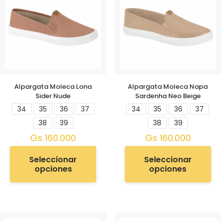
Alpargata Moleca Lona
Alpargata Moleca Napa
Sider Nude
Sardenha Neo Beige
34
35
36
37
34
35
36
37
38
39
38
39
Gs
160.000
Gs
160.000
Seleccionar
Seleccionar
opciones
opciones