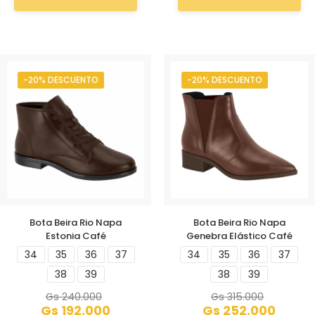
-20% DESCUENTO
-20% DESCUENTO
Bota Beira Rio Napa
Bota Beira Rio Napa
Estonia Café
Genebra Elástico Café
34
35
36
37
34
35
36
37
38
39
38
39
Gs
240.000
Gs
315.000
Gs
192.000
Gs
252.000