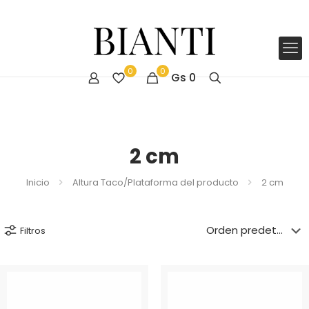
0
0
Gs
0
2 cm
Inicio
Altura Taco/Plataforma del producto
2 cm
Filtros